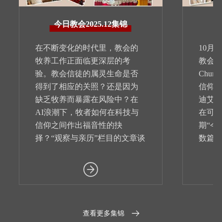
今日教会2025.12集锦
在不断变化的时代里，教会的
10月
牧养工作正面临更深层的考
教会联合会
验。教会信徒的属灵生命是否
Chu
得到了相应的关照？还是因为
信仰
缺乏牧养而暴露在风险中？在
迪艾尔
AI浪潮下，牧者如何在科技与
在可见
信仰之间作出福音性的抉
期“今
择？“观察与亲历”栏目的文章谈
数篇
到了这些话题，欢迎点击阅
读者
读。
查看更多集锦