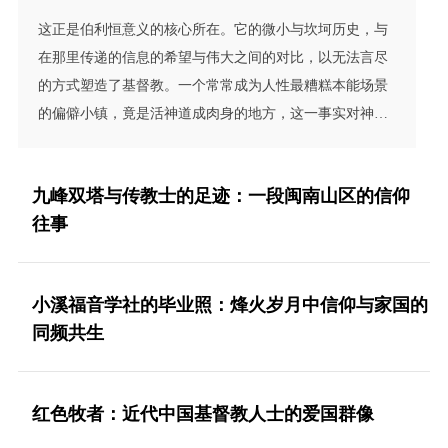
这正是伯利恒意义的核心所在。它的微小与坎坷历史，与
在那里传递的信息的希望与伟大之间的对比，以无法言尽
的方式塑造了基督教。一个常常成为人性最糟糕本能场景
的偏僻小镇，竟是活神道成肉身的地方，这一事实对神性
与人性的影响之深远，正因为其矛盾与荒诞而显得格外重
大。
九峰双塔与传教士的足迹：一段闽南山区的信仰
往事
小溪福音学社的毕业照：烽火岁月中信仰与家国的
同频共生
红色牧者：近代中国基督教人士的爱国群像