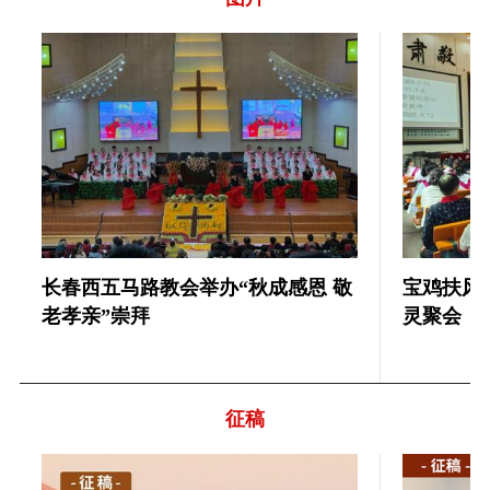
长春西五马路教会举办“秋成感恩 敬
宝鸡扶风
老孝亲”崇拜
灵聚会
征稿