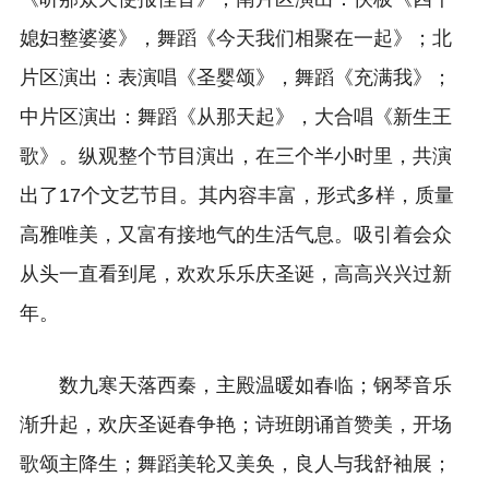
媳妇整婆婆》，舞蹈《今天我们相聚在一起》；北
片区演出：表演唱《圣婴颂》，舞蹈《充满我》；
中片区演出：舞蹈《从那天起》，大合唱《新生王
歌》。纵观整个节目演出，在三个半小时里，共演
出了17个文艺节目。其内容丰富，形式多样，质量
高雅唯美，又富有接地气的生活气息。吸引着会众
从头一直看到尾，欢欢乐乐庆圣诞，高高兴兴过新
年。
数九寒天落西秦，主殿温暖如春临；钢琴音乐
渐升起，欢庆圣诞春争艳；诗班朗诵首赞美，开场
歌颂主降生；舞蹈美轮又美奂，良人与我舒袖展；