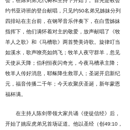
会，在陈剑弟兄代祷和主持下开始了。首先是教会
约书亚诗班的登台献唱，只见约50名弟兄姊妹分列
四排站在主台前，在钢琴音乐伴奏下，在白雪姊妹
指挥下，他们满怀着对主的敬爱，放声献唱了《牧
羊人之歌》和《马槽歌》两首赞美诗歌。旋律叮当
如溪水，歌声嘹亮如鸽飞；牧羊人夜守群羊，忽见
天使从天降；伯利恒夜闪奇光，今夜马槽承主降；
牧羊人传好消息，耶稣降生救罪人；圣诞开启新纪
元，福音传播二千年；今天欢聚庆圣诞，新年蒙恩
福杯满。
在主持人陈剑带领大家共诵《使徒信经》后，
开始了姚应虎弟兄首场证道。他以圣经（创49:10，