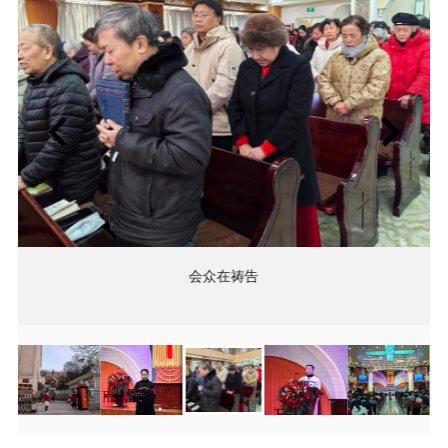
会众在祷告
Item
Item
4
4
of
of
21
21