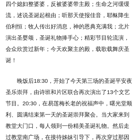
四个媳妇整婆婆，反被婆婆带主殿；生命之河缓缓
流，述说圣诞起根由；听那天使报佳音，耶稣降生
伯利恒；牧人传出好消息，神的恩典充满我；北片
演出圣婴颂，圣诞礼物捧手心；精彩节目轮流演，
会众欣赏过新年；今天欢聚主的殿，载歌载舞庆圣
诞！
晚饭后18:30，开始了今天第三场的圣诞平安夜
圣乐崇拜，由诗班和片区联合再次演出了13个文艺
节目。20:30，在易莲梅长老的祝福声中，曙光堂顺
利、圆满结束第一天的圣诞崇拜聚会。当大家来到
教堂大门口，每人领到一份精美圣诞礼物。然后走
过教堂南广场，在接待姊妹引导下，再次穿过那因