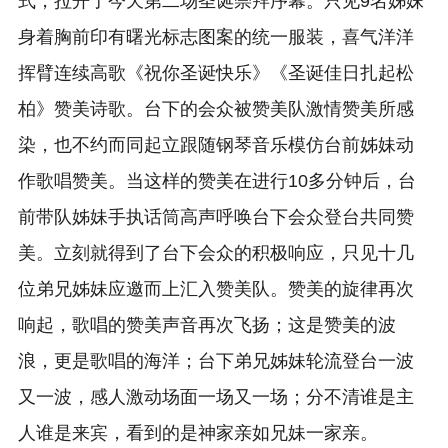
式，拉开了今天第二场圣诞崇拜序幕。只见9名姊妹
身着胸前印有曙光标志图案的统一服装，喜气洋洋
挥臂连续高歌《祝你圣诞快乐》《圣诞佳日扎起松
柏》赞美诗歌。台下的会众被赞美队激情赞美所感
染，也不约而同起立跟随钢琴音乐模仿台前姊妹动
作歌唱赞美。当这样的赞美在进行10多分钟后，台
前带队姊妹手执话筒高声呼唤台下会众登台共同赞
美。立刻就得到了台下会众的积极响应，只见十几
位弟兄姊妹应邀而上汇入赞美队。赞美的旋律再次
响起，歌唱的赞美声音再次飞扬；这是赞美的波
浪，更是歌唱的海洋；台下弟兄姊妹轮流登台一波
又一波，感人激动场面一场又一场；分不清谁是主
人谁是来宾，看到的是神家亲如兄妹一家亲。