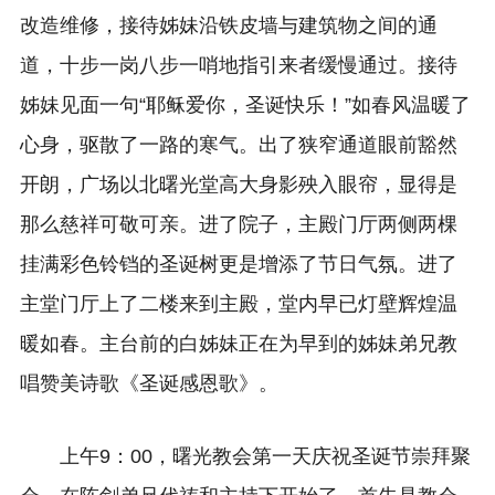
改造维修，接待姊妹沿铁皮墙与建筑物之间的通
道，十步一岗八步一哨地指引来者缓慢通过。接待
姊妹见面一句“耶稣爱你，圣诞快乐！”如春风温暖了
心身，驱散了一路的寒气。出了狭窄通道眼前豁然
开朗，广场以北曙光堂高大身影殃入眼帘，显得是
那么慈祥可敬可亲。进了院子，主殿门厅两侧两棵
挂满彩色铃铛的圣诞树更是增添了节日气氛。进了
主堂门厅上了二楼来到主殿，堂内早已灯壁辉煌温
暖如春。主台前的白姊妹正在为早到的姊妹弟兄教
唱赞美诗歌《圣诞感恩歌》。
上午9：00，曙光教会第一天庆祝圣诞节崇拜聚