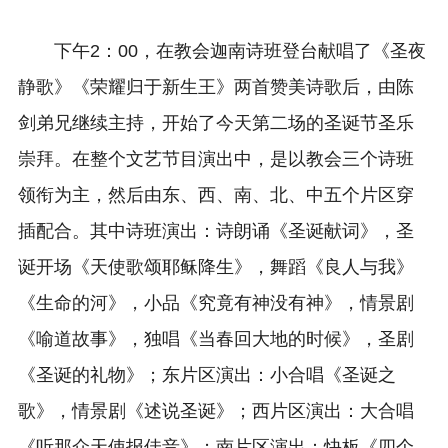
下午2：00，在教会迦南诗班登台献唱了《圣夜
静歌》《荣耀归于新生王》两首赞美诗歌后，由陈
剑弟兄继续主持，开始了今天第二场的圣诞节圣乐
崇拜。在整个文艺节目演出中，是以教会三个诗班
领衔为主，然后由东、西、南、北、中五个片区穿
插配合。其中诗班演出：诗朗诵《圣诞献词》，圣
诞开场《天使歌颂耶稣降生》，舞蹈《良人与我》
《生命的河》，小品《究竟有神没有神》，情景剧
《喻道故事》，独唱《当春回大地的时候》，圣剧
《圣诞的礼物》；东片区演出：小合唱《圣诞之
歌》，情景剧《述说圣诞》；西片区演出：大合唱
《听那众天使报佳音》；南片区演出：快板《四个