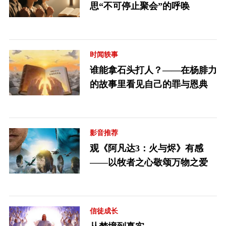
思“不可停止聚会”的呼唤
时闻轶事
谁能拿石头打人？——在杨腓力
的故事里看见自己的罪与恩典
影音推荐
观《阿凡达3：火与烬》有感
——以牧者之心敬颂万物之爱
信徒成长