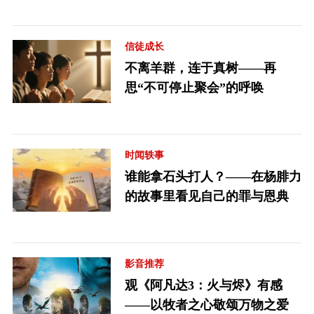
信徒成长
不离羊群，连于真树——再
思“不可停止聚会”的呼唤
时闻轶事
谁能拿石头打人？——在杨腓力
的故事里看见自己的罪与恩典
影音推荐
观《阿凡达3：火与烬》有感
——以牧者之心敬颂万物之爱