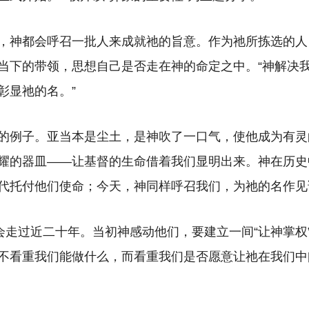
，神都会呼召一批人来成就祂的旨意。作为祂所拣选的人
当下的带领，思想自己是否走在神的命定之中。“神解决
彰显祂的名。”
的例子。亚当本是尘土，是神吹了一口气，使他成为有灵
耀的器皿——让基督的生命借着我们显明出来。神在历史
代托付他们使命；今天，神同样呼召我们，为祂的名作见
会走过近二十年。当初神感动他们，要建立一间“让神掌权
不看重我们能做什么，而看重我们是否愿意让祂在我们中