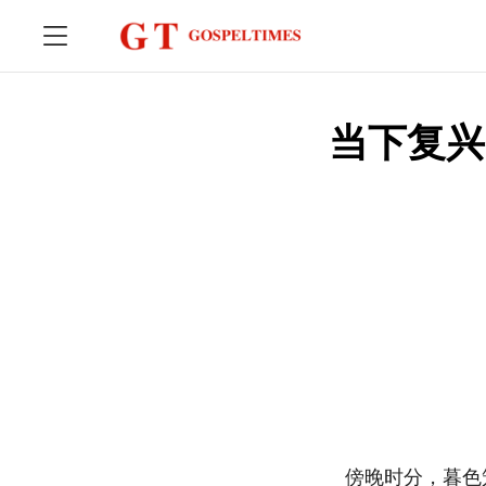
当下复兴
傍晚时分，暮色