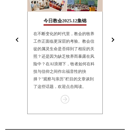
10集锦
今日教会2025.12集锦
今日教
面镜子，折
在不断变化的时代里，教会的牧养
10月24日
影。“观察与
工作正面临更深层的考验。教会信
联合会（World
仅讲述个体的
徒的属灵生命是否得到了相应的关
Church
会的处境
照？还是因为缺乏牧养而暴露在风
仰与教制世
传统到转
险中？在AI浪潮下，牧者如何在科
纳特伦举行
体的更新，
技与信仰之间作出福音性的抉
一何去何从
有挣扎、等
择？“观察与亲历”栏目的文章谈到
个栏目汇总
了这些话题，欢迎点击阅读。
报道，供读
Item
1