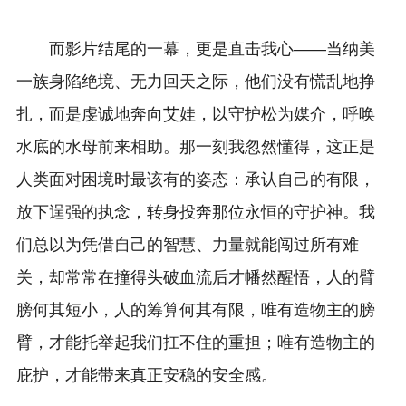
而影片结尾的一幕，更是直击我心——当纳美
一族身陷绝境、无力回天之际，他们没有慌乱地挣
扎，而是虔诚地奔向艾娃，以守护松为媒介，呼唤
水底的水母前来相助。那一刻我忽然懂得，这正是
人类面对困境时最该有的姿态：承认自己的有限，
放下逞强的执念，转身投奔那位永恒的守护神。我
们总以为凭借自己的智慧、力量就能闯过所有难
关，却常常在撞得头破血流后才幡然醒悟，人的臂
膀何其短小，人的筹算何其有限，唯有造物主的膀
臂，才能托举起我们扛不住的重担；唯有造物主的
庇护，才能带来真正安稳的安全感。