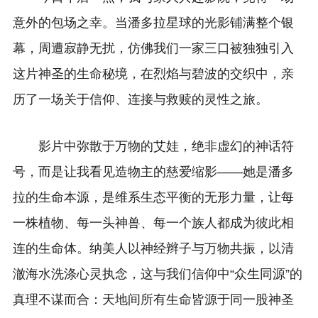
意外的包场之幸。当潘多拉星球的光影铺满整个银
幕，周遭寂静无扰，仿佛我们一家三口被独独引入
这片神圣的生命秘境，在烈焰与碧波的交织中，亲
历了一场关于信仰、连接与救赎的灵性之旅。
影片中弥散于万物的艾娃，绝非虚幻的神话符
号，而是让我看见造物主的慈爱缩影——她是潘多
拉的生命本源，是维系生态平衡的无形力量，让每
一株植物、每一头神兽、每一个族人都成为彼此相
连的生命体。纳美人以神经辫子与万物共振，以清
澈海水洗涤心灵执念，这与我们信仰中“众生同源”的
真理不谋而合：天地间所有生命皆源于同一股神圣