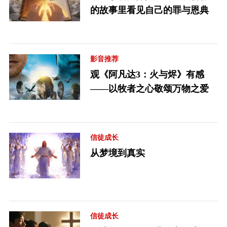
的故事里看见自己的罪与恩典
影音推荐
观《阿凡达3：火与烬》有感
——以牧者之心敬颂万物之爱
信徒成长
从梦境到真实
信徒成长