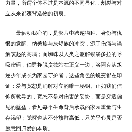
力量，所谓个体不过是本源的不同显化，割裂与对
立从来都违背造物的初衷。
最触动我心的，是影片中跨越物种、身份与仇
恨的觉醒。纳美族与灰烬族的冲突，源于伤痛与误
解筑起的高墙；而蜘蛛以人类之躯解锁潘多拉的呼
吸密码，伯爵挣脱贪欲站在正义一边，洛阿克从叛
逆少年成长为家园守护者，这些角色的蜕变都在印
证：爱与宽恕是消解对立的唯一秘钥。正如我们信
仰所教导的，宽恕不是对伤害的妥协，而是穿透偏
见的壁垒，看见每个生命背后承载的家园重量与生
存渴望；觉醒也从不分族群高低，只关乎心灵是否
愿意回归爱的本质。