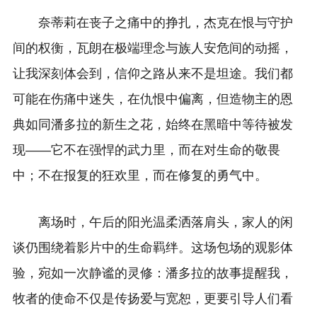
奈蒂莉在丧子之痛中的挣扎，杰克在恨与守护
间的权衡，瓦朗在极端理念与族人安危间的动摇，
让我深刻体会到，信仰之路从来不是坦途。我们都
可能在伤痛中迷失，在仇恨中偏离，但造物主的恩
典如同潘多拉的新生之花，始终在黑暗中等待被发
现——它不在强悍的武力里，而在对生命的敬畏
中；不在报复的狂欢里，而在修复的勇气中。
离场时，午后的阳光温柔洒落肩头，家人的闲
谈仍围绕着影片中的生命羁绊。这场包场的观影体
验，宛如一次静谧的灵修：潘多拉的故事提醒我，
牧者的使命不仅是传扬爱与宽恕，更要引导人们看