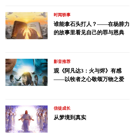
时闻轶事
谁能拿石头打人？——在杨腓力
的故事里看见自己的罪与恩典
影音推荐
观《阿凡达3：火与烬》有感
——以牧者之心敬颂万物之爱
信徒成长
从梦境到真实