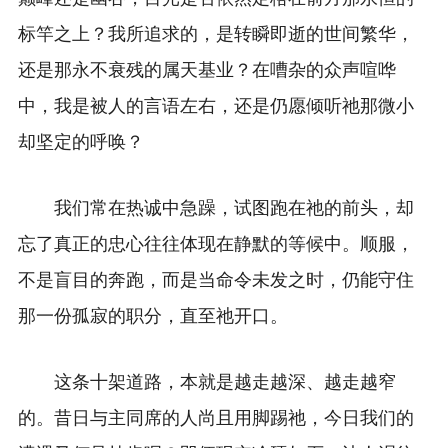
标竿之上？我所追求的，是转瞬即逝的世间繁华，
还是那永不衰残的属天基业？在嘈杂的众声喧哗
中，我是被人的言语左右，还是仍愿倾听祂那微小
却坚定的呼唤？
我们常在热诚中急躁，试图跑在祂的前头，却
忘了真正的忠心往往体现在静默的等候中。顺服，
不是盲目的奔跑，而是当命令未发之时，仍能守住
那一份孤寂的职分，直至祂开口。
这条十架道路，本就是越走越深、越走越窄
的。昔日与主同席的人尚且用脚踢祂，今日我们的