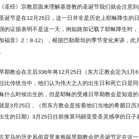
《圣经》宗教层面来理解基督教的圣诞节我们就会注意到
圣诞节是在12月25日，这一日并非是历史上耶稣降生的
强的证据表明不是这一天，例如路加记载了耶稣降生时，
加福音》2：8-12），根据巴勒斯坦的季节变化来讲，此
。
早期教会在主后336年将12月25日（东方正教会定为1月
拉比传统当中，他们认为伟大之人的出生日和死亡日是同
稣什么时候出生的，但是耶稣的受难日早期教会是知道的
就是3月25日，（而东方教会是按着他们当地的希腊日历
出生的日期）3月25日往前推算玛丽亚受圣灵感孕的日子就
古罗马的历史风俗背景来推敲早期教会把圣诞节定在这一