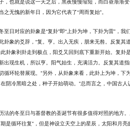
子，也就是说这一天之后，黑夜慢慢缩短，而白昼渐渐变
当之无愧的新年日，因为它代表了“周而复始”。
冬至日对应的卦象是“复卦”即“上卦为坤，下卦为雷”，我们
此卦象的爻辞，“复。亨。出入无疾，朋来无咎。反复其
释此卦象剥卦走到极点，阳爻又回到底下重新开始。复卦
新出现生机，所以亨。阳气始生，充满活力。反复其道指
切循环轮替展现。”另外，从卦象来看，此卦上为坤，下
，在阴冷黑暗之处，种子开始萌动。”总而言之，中国古人
历法的冬至日与基督教的圣诞节有很多值得对照的地方。
节期是循环往复”，但是神设立天空上的星辰，太阳和月亮