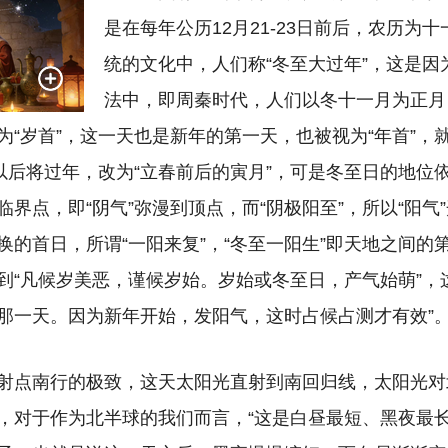
是在每年公历12月21-23日前后，农历为
统的文化中，人们称“冬至大过年”，这是因
法中，即周秦时代，人们以冬十一月为正月
为“岁首”，这一天也是新年的第一天，也被视为“年首”，
代以后将过年，改为“立春前后的寅月”，可是冬至日的地位
界点，即“阴气”弥漫到顶点，而“阴极阳至”，所以“阳气”
换的首日，所谓“一阳来复”，“冬至一阳生”即天地之间的
到“凡候岁美恶，谨候岁始。岁始或冬至日，产气始萌”，
那一天。因为新年开始，发阳气，这时占候占测才有效”
射点南行的极致，这天太阳光直射到南回归线，太阳光对
，对于作为北半球的我们而言，“这是白昼最短、黑夜最长