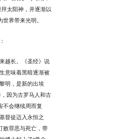
崇拜太阳神，并逐渐以
为世界带来光明。
：
来越长。《圣经》说
生意味着黑暗逐渐被
黎明，是新的出埃
样，因为古罗马人和古
宙不会继续周而复
基督徒迈入永恒之
打败罪恶与死亡，带