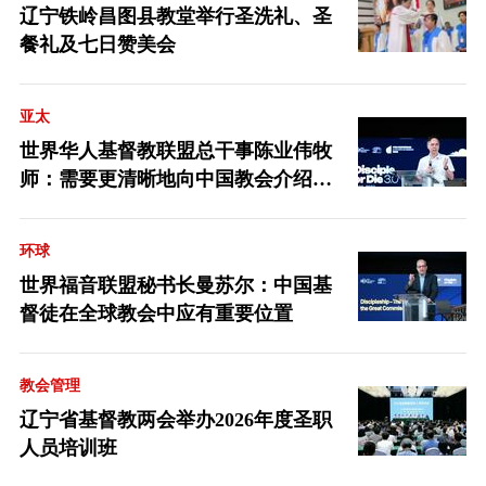
辽宁铁岭昌图县教堂举行圣洗礼、圣
餐礼及七日赞美会
亚太
世界华人基督教联盟总干事陈业伟牧
师：需要更清晰地向中国教会介绍福
音派
环球
世界福音联盟秘书长曼苏尔：中国基
督徒在全球教会中应有重要位置
教会管理
辽宁省基督教两会举办2026年度圣职
人员培训班