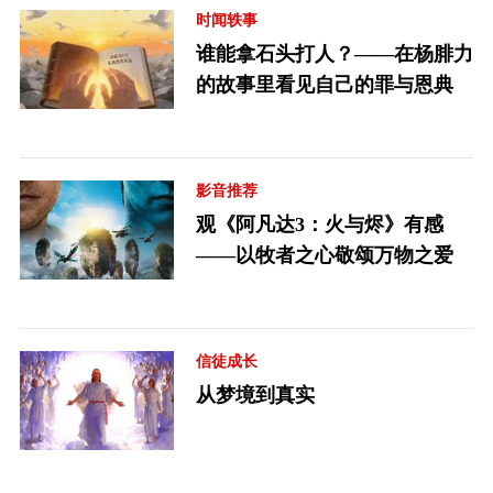
时闻轶事
谁能拿石头打人？——在杨腓力
的故事里看见自己的罪与恩典
影音推荐
观《阿凡达3：火与烬》有感
——以牧者之心敬颂万物之爱
信徒成长
从梦境到真实