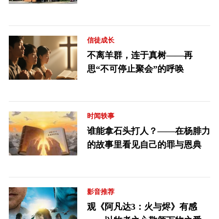
信徒成长
不离羊群，连于真树——再
思“不可停止聚会”的呼唤
时闻轶事
谁能拿石头打人？——在杨腓力
的故事里看见自己的罪与恩典
影音推荐
观《阿凡达3：火与烬》有感