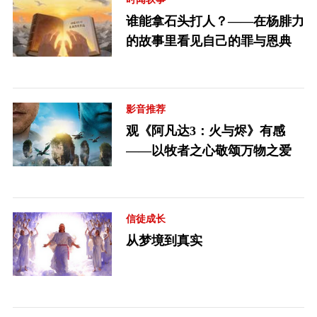
谁能拿石头打人？——在杨腓力
的故事里看见自己的罪与恩典
影音推荐
观《阿凡达3：火与烬》有感
——以牧者之心敬颂万物之爱
信徒成长
从梦境到真实