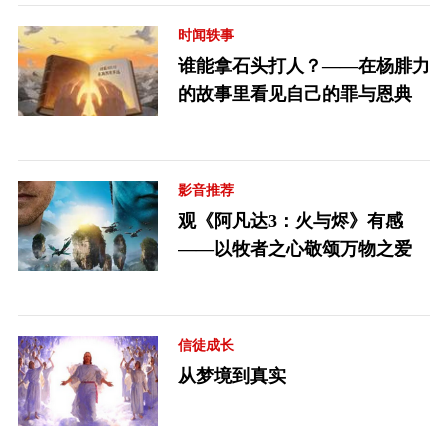
时闻轶事
谁能拿石头打人？——在杨腓力
的故事里看见自己的罪与恩典
影音推荐
观《阿凡达3：火与烬》有感
——以牧者之心敬颂万物之爱
信徒成长
从梦境到真实