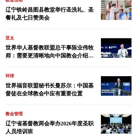
教会活动
辽宁铁岭昌图县教堂举行圣洗礼、圣
餐礼及七日赞美会
亚太
世界华人基督教联盟总干事陈业伟牧
师：需要更清晰地向中国教会介绍福
音派
环球
世界福音联盟秘书长曼苏尔：中国基
督徒在全球教会中应有重要位置
教会管理
辽宁省基督教两会举办2026年度圣职
人员培训班