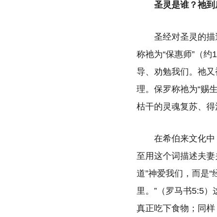
圣灵是谁？祂到
圣经对圣灵的描
称祂为“保惠师”（约
导、劝勉我们。祂又被
理。保罗称祂为“赐
枯干的灵魂复苏、得
在希伯来文化中
至用这个词描述夫妻
道”神爱我们，而是
里。”（罗马书5:
真正吃下食物；同样