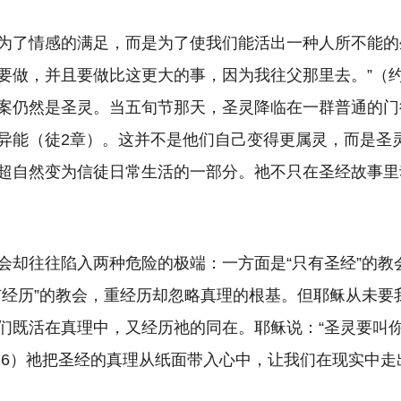
为了情感的满足，而是为了使我们能活出一种人所不能的
要做，并且要做比这更大的事，因为我往父那里去。”（约1
案仍然是圣灵。当五旬节那天，圣灵降临在一群普通的门
异能（徒2章）。这并不是他们自己变得更属灵，而是圣
超自然变为信徒日常生活的一部分。祂不只在圣经故事里
会却往往陷入两种危险的极端：一方面是“只有圣经”的教
有经历”的教会，重经历却忽略真理的根基。但耶稣从未要
们既活在真理中，又经历祂的同在。耶稣说：“圣灵要叫
4:26）祂把圣经的真理从纸面带入心中，让我们在现实中