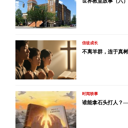
世界教堂故事（六）
信徒成长
不离羊群，连于真树
时闻轶事
谁能拿石头打人？