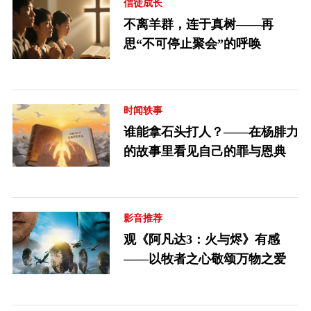
信徒成长
不离羊群，连于真树——再
思“不可停止聚会”的呼唤
时闻轶事
谁能拿石头打人？——在杨腓力
的故事里看见自己的罪与恩典
影音推荐
观《阿凡达3：火与烬》有感
——以牧者之心敬颂万物之爱