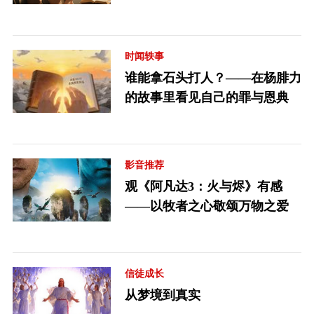
时闻轶事
谁能拿石头打人？——在杨腓力
的故事里看见自己的罪与恩典
影音推荐
观《阿凡达3：火与烬》有感
——以牧者之心敬颂万物之爱
信徒成长
从梦境到真实