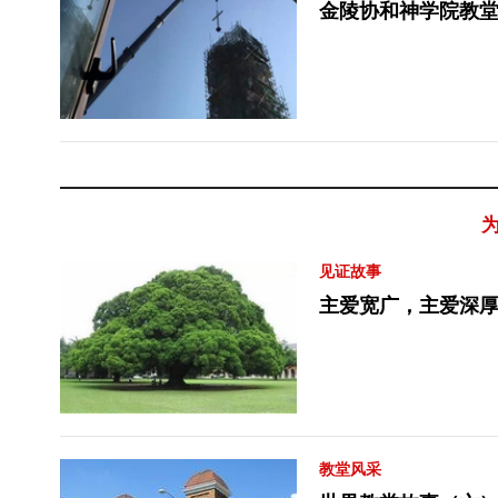
金陵协和神学院教堂
见证故事
主爱宽广，主爱深
教堂风采