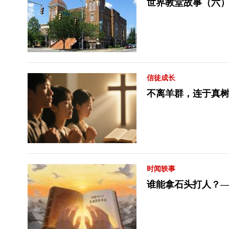
世界教堂故事（六）
信徒成长
不离羊群，连于真树
时闻轶事
谁能拿石头打人？