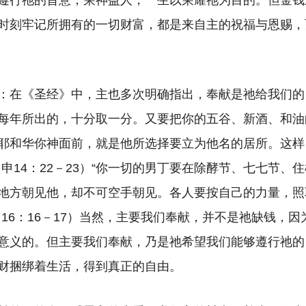
遵行祂的旨意，荣神益人，一生以荣耀祂为目的。但金钱
时刻牢记所拥有的一切财富，都是来自主的祝福与恩赐，
：在《圣经》中，主也多次明确指出，奉献是祂给我们的
每年所出的，十分取一分。又要把你的五谷、新酒、和油
耶和华你神面前，就是他所选择要立为他名的居所。这样
申14：22－23）“你一切的男丁要在除酵节、七七节、
地方朝见他，却不可空手朝见。各人要按自己的力量，照
申16：16－17）当然，主要我们奉献，并不是祂缺钱，
意义的。但主要我们奉献，乃是祂希望我们能够遵行祂的
财捆绑着生活，得到真正的自由。