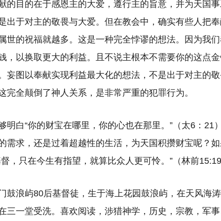
献的目的在于感恩主的大爱，遵行主的旨意，并为天国事
是出于对主的敬畏与大爱。但在教会中，确实有些人把奉
属世的祝福就越多。这是一种完全悖谬的想法。因为我们
钱，以换取更大的利益。且不说主根本不需要你的这点金钱
。妄图以奉献实现利益最大化的想法，不是出于对主的敬
这完全颠倒了神人关系，是非常严重的犯罪行为。
够明白“你的财宝在哪里，你的心也在那里。”（太6：21
的需求，还是过着超越性的生活，为天国积攒财宝呢？如
督，只在今生有指望，就算比众人更可怜。”（林前15:1
门鼓浪屿80后基督徒，生于海上花园鼓浪屿，在天风海涛熏
在三一堂受洗。喜欢阅读，涉猎神学，历史，宗教，军事