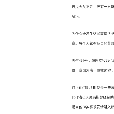
若是天父不许，没有一只
玷污。
为什么会发生这些事情？
案。每个人都有各自的苦
去年
4
月份，华理克牧师也
份，我国河南一位牧师称
何止他们呢？即使是一些
的作者
C.S.
路易斯曾经帮助
是当他
58
岁喜获爱情进入