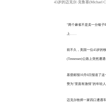
43岁的迈克尔·克鲁塞(Michael 
“两个麻雀不是卖一分银子
上……
前不久，美国一位
43
岁的牧
(Tennessee)
公路上突然遭遇
基督邮报
10
月
6
日报道了这
赞为“里面有激情”的年轻
迈克尔牧师一家四口遭遇