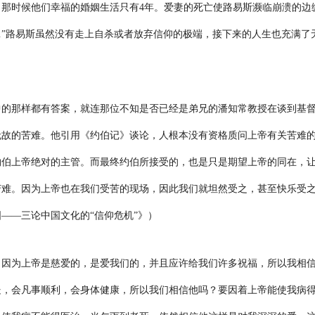
，那时候他们幸福的婚姻生活只有
4
年。
爱妻的死亡使路易斯濒临崩溃的边
…”路易斯虽然没有走上自杀或者放弃信仰的极端，接下来的人生也充满了
中的那样都有答案，就连那位不知是否已经是弟兄的潘知常教授在谈到基
无故的苦难。他引用《约伯记》谈论，人根本没有资格质问上帝有关苦难
约伯上帝绝对的主管。而最终约伯所接受的，也是只是期望上帝的同在，
苦难。因为上帝也在我们受苦的现场，因此我们就坦然受之，甚至快乐受
——三论中国文化的“信仰危机”》
）
？因为上帝是慈爱的，是爱我们的，并且应许给我们许多祝福，所以我相
处，会凡事顺利，会身体健康，所以我们相信他吗？要因着上帝能使我病