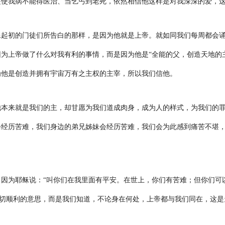
是使我病不能得医治、当乞丐到老死，依然相信他这样是对我深深的爱，
像起初的门徒们所告白的那样，是因为他就是上帝。就如同我们每周都会
为上帝做了什么对我有利的事情，而是因为他是“全能的父，创造天地的
为他是创造并拥有宇宙万有之主权的主宰，所以我们信他。
他本来就是我们的主，却甘愿为我们道成肉身，成为人的样式，为我们的
会经历苦难，我们身边的弟兄姊妹会经历苦难，我们会为此感到痛苦不堪
，因为耶稣说：“叫你们在我里面有平安。在世上，你们有苦难；但你们可
一切顺利的意思，而是我们知道，不论身在何处，上帝都与我们同在，这是