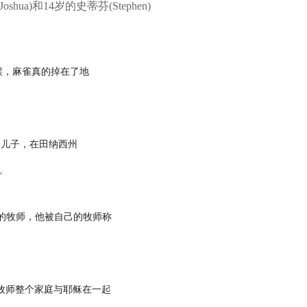
hua)和14岁的史蒂芬(Stephen)
候，麻雀真的掉在了地
的儿子，在田纳西州
。
的牧师，他被自己的牧师称
牧师整个家庭与耶稣在一起