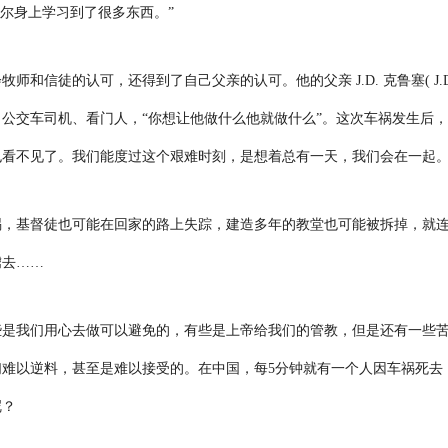
克尔身上学习到了很多东西。”
会牧师和信徒的认可，还得到了自己父亲的认可。他的父亲
J.D.
克鲁塞
( J.
公交车司机、看门人，“你想让他做什么他就做什么”。这次车祸发生后，
看不见了。我们能度过这个艰难时刻，是想着总有一天，我们会在一起。
祸，基督徒也可能在回家的路上失踪，建造多年的教堂也可能被拆掉，就
掳去……
些是我们用心去做可以避免的，有些是上帝给我们的管教，但是还有一些
们难以逆料，甚至是难以接受的。在中国，每
5
分钟就有一个人因车祸死去
呢？