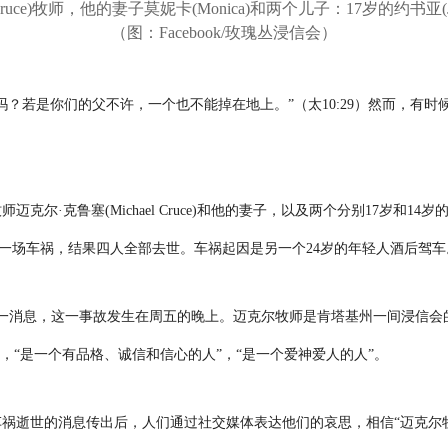
Cruce)牧师，他的妻子莫妮卡(Monica)和两个儿子：17岁的约书亚(Jos
（图：Facebook/玫瑰丛浸信会）
吗？若是你们的父不许，一个也不能掉在地上。”（太
10:29
）然而，有时
师迈克尔·克鲁塞
(Michael Cruce)
和他的妻子，以及两个分别
17
岁和
14
岁
一场车祸，结果四人全部去世。车祸起因是另一个
24
岁的年轻人酒后驾车
一消息，这一事故发生在周五的晚上。迈克尔牧师是肯塔基州一间浸信会
人，“是一个有品格、诚信和信心的人”，“是一个爱神爱人的人”。
车祸逝世的消息传出后，人们通过社交媒体表达他们的哀思，相信“迈克尔