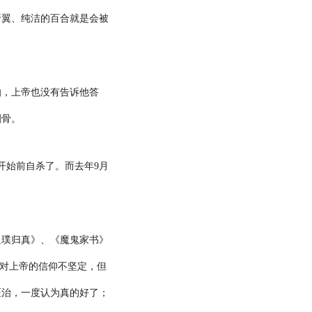
折翼、纯洁的百合就是会被
伯，上帝也没有告诉他答
刺骨。
开始前自杀了。而去年
9
月
返璞归真》、《魔鬼家书》
对上帝的信仰不坚定，但
医治，一度认为真的好了；