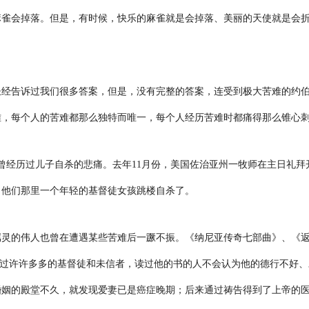
麻雀会掉落。但是，有时候，快乐的麻雀就是会掉落、美丽的天使就是会
圣经告诉过我们很多答案，但是，没有完整的答案，连受到极大苦难的约
难，每个人的苦难都那么独特而唯一，每个人经历苦难时都痛得那么锥心
曾经历过儿子自杀的悲痛。去年
11
月份，美国佐治亚州一牧师在主日礼拜
，他们那里一个年轻的基督徒女孩跳楼自杀了。
属灵的伟人也曾在遭遇某些苦难后一蹶不振。《纳尼亚传奇七部曲》、《
过许许多多的基督徒和未信者，读过他的书的人不会认为他的德行不好、
婚姻的殿堂不久，就发现爱妻已是癌症晚期；后来通过祷告得到了上帝的