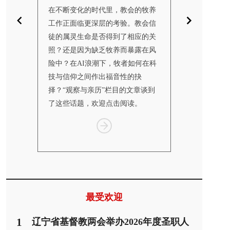
镜子，折
在不断变化的时代里，教会的牧养
10月24日至2
“观察与
工作正面临更深层的考验。教会信
联合会（World Co
述个体的
徒的属灵生命是否得到了相应的关
Churches
的处境
照？还是因为缺乏牧养而暴露在风
仰与教制世界
统到转
险中？在AI浪潮下，牧者如何在科
纳特伦举行，
的更新，
技与信仰之间作出福音性的抉
一何去何从？”
挣扎、等
择？“观察与亲历”栏目的文章谈到
个栏目汇总了
了这些话题，欢迎点击阅读。
报道，供读者
Item
1
of
3
最受欢迎
1
辽宁省基督教两会举办2026年度圣职人