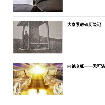
在不断变化的时代里，教会的牧养
工作正面临更深层的考验。教会信
徒的属灵生命是否得到了相应的关
照？还是因为缺乏牧养而暴露在风
大秦景教碑历险记
险中？在AI浪潮下，牧者如何在科
技与信仰之间作出福音性的抉
择？“观察与亲历”栏目的文章谈到
了这些话题，欢迎点击阅读。
向祂交账——无可