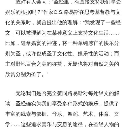
或许有人会问：
“圣经里，有直接支持我们享受
娱乐的根据吗？”作家C.S.路易斯在思考基督教与文
化的关系时，就曾提出他的理解：“我发现了一些经
文，可以被理解为在某种意义上支持文化生活……
比如
，
迦拿婚宴的神迹，将一种单纯感官的快乐分
别为圣，或许也成圣了文化性、娱乐性的活动；而
主对野地百合之美的称赞，无疑也将对自然之美的
欣赏分别为圣了。
”
无论我们是否完全赞同路易斯对每处经文的解
读，圣经确实为我们享受多种形式的娱乐，提供了
丰富的线索与依据。音乐、舞蹈、艺术、体育、文
学……这些追求喜乐与安息的途径，在圣经人物的