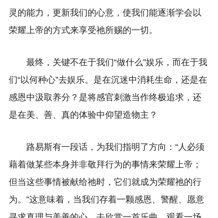
灵的能力，更新我们的心意，使我们能逐渐学会以
荣耀上帝的方式来享受祂所赐的一切。
最终，关键不在于我们“做什么”娱乐，而在于我
们“以何种心”去娱乐。是在沉迷中消耗生命，还是在
感恩中汲取养分？是将感官刺激当作终极追求，还
是在美、善、真的体验中仰望造物主？
路易斯有一段话，为我们指明了方向：“人必须
藉着做某些本身并非敬拜行为的事情来荣耀上帝；
但当这些事情被献给祂时，它们就成为荣耀祂的行
为。”这意味着，当我们存着一颗感恩、警醒、愿意
寻求真理与美善的心，去欣赏一首乐曲、观看一场