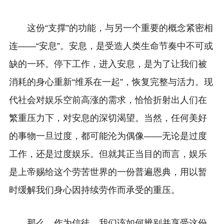
这份“支撑”的功能，与另一个重要的概念紧密相
连——“安息”。安息，是受造人类生命节奏中不可或
缺的一环。停下工作，进入安息，是为了让我们被
消耗的身心重新“维系在一起”，恢复完整与活力。现
代社会对娱乐空前高涨的需求，恰恰折射出人们在
繁重压力下，对安息的深切渴望。当然，任何美好
的事物一旦过度，都可能沦为偶像——无论是过度
工作，还是过度娱乐。但就其正当目的而言，娱乐
是上帝赐给这个劳苦世界的一份普遍恩典，用以暂
时缓解我们身心因持续劳作而承受的重压。
那么，作为信徒，我们该如何辨别并享受这份