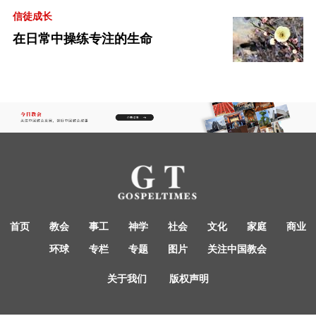
信徒成长
在日常中操练专注的生命
首页
教会
事工
神学
社会
文化
家庭
商业
环球
专栏
专题
图片
关注中国教会
关于我们
版权声明