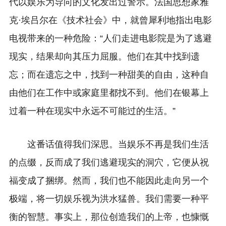
代以娱乐为导向的文化发出过警示。法国思想家雅
克·埃吕尔在《技术社会》中，就曾犀利地指出电影
电视带来的一种危险：“人们走进电影院是为了逃避
现实，结果却向其压力屈服。他们在其中找到遗
忘；而在遗忘之中，找到一种甜美的自由，这种自
由他们在工作中或家庭里都找不到。他们在银幕上
过着一种在现实中永远不可能过的生活。”
这番话值得我们深思。当娱乐不再是我们生活
的点缀，反而成了我们逃避现实的洞穴，它便从祝
福变成了捆绑。然而，我们也不能因此走向另一个
极端，将一切娱乐视为洪水猛兽。我们需要一种平
衡的智慧。事实上，那位创造我们的上帝，也慷慨