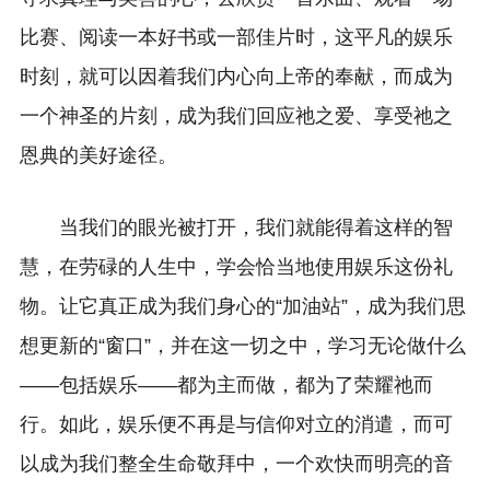
比赛、阅读一本好书或一部佳片时，这平凡的娱乐
时刻，就可以因着我们内心向上帝的奉献，而成为
一个神圣的片刻，成为我们回应祂之爱、享受祂之
恩典的美好途径。
当我们的眼光被打开，我们就能得着这样的智
慧，在劳碌的人生中，学会恰当地使用娱乐这份礼
物。让它真正成为我们身心的“加油站”，成为我们思
想更新的“窗口”，并在这一切之中，学习无论做什么
——包括娱乐——都为主而做，都为了荣耀祂而
行。如此，娱乐便不再是与信仰对立的消遣，而可
以成为我们整全生命敬拜中，一个欢快而明亮的音