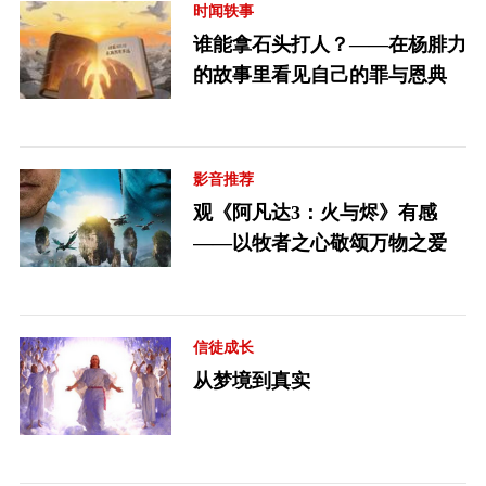
时闻轶事
谁能拿石头打人？——在杨腓力
的故事里看见自己的罪与恩典
影音推荐
观《阿凡达3：火与烬》有感
——以牧者之心敬颂万物之爱
信徒成长
从梦境到真实