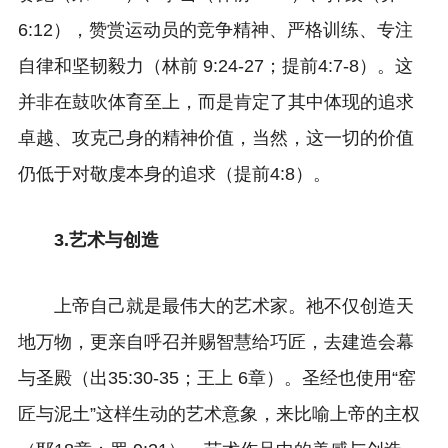
6:12），赞赏运动员的竞争精神、严格训练、专注
自律和坚韧毅力（林前 9:24-27；提前4:7-8）。这
并非在鼓吹体育至上，而是肯定了其中体现的追求
卓越、攻克己身的精神价值，当然，这一切的价值
仍低于对敬虔本身的追求（提前4:8）。
3.
艺术与创造
上帝自己就是最伟大的艺术家。祂不仅创造天
地万物，更亲自呼召并赐智慧给巧匠，去建造会幕
与圣殿（出
35:30-35；王上 6章）。圣经也使用“窑
匠与泥土”这样生动的艺术意象，来比喻上帝的主权