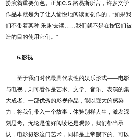
扮演着重要角色。正如C.S.路易斯所言，许多文学
作品本就是为了让人愉悦地阅读而创作的，“如果我
们不带着某种‘乐趣’去读……我们就不是在按它们被
造的目的使用它们。”
5.
影视
至于我们时代最具代表性的娱乐形式
——电影
与电视，则可看作是艺术、文学、音乐、表演的集
大成者。一部优秀的影视作品，能以强大的感染
力，将我们带入一个故事，体验别样人生，激发深
刻思考。无论是偏好阅读还是观影，我们都当承
认，电影摄影这门艺术，同样是上帝赐下的、可以