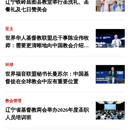
辽宁铁岭昌图县教堂举行圣洗礼、圣
餐礼及七日赞美会
亚太
世界华人基督教联盟总干事陈业伟牧
师：需要更清晰地向中国教会介绍福
音派
环球
世界福音联盟秘书长曼苏尔：中国基
督徒在全球教会中应有重要位置
教会管理
辽宁省基督教两会举办2026年度圣职
人员培训班