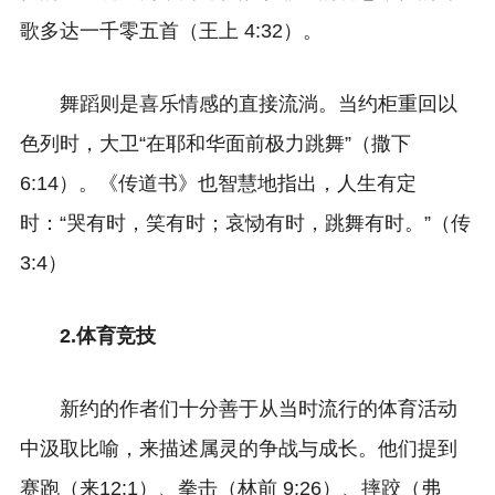
歌多达一千零五首（王上 4:32）。
舞蹈则是喜乐情感的直接流淌。当约柜重回以
色列时，大卫“在耶和华面前极力跳舞”（撒下
6:14）。《传道书》也智慧地指出，人生有定
时：“哭有时，笑有时；哀恸有时，跳舞有时。”（传
3:4）
2.
体育竞技
新约的作者们十分善于从当时流行的体育活动
中汲取比喻，来描述属灵的争战与成长。他们提到
赛跑（来
12:1）、拳击（林前 9:26）、摔跤（弗