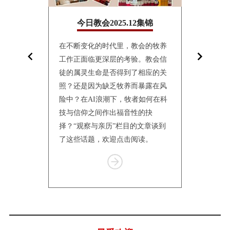
10集锦
今日教会2025.12集锦
今日教
面镜子，折
在不断变化的时代里，教会的牧养
10月24日
影。“观察与
工作正面临更深层的考验。教会信
联合会（World
仅讲述个体的
徒的属灵生命是否得到了相应的关
Church
会的处境
照？还是因为缺乏牧养而暴露在风
仰与教制世
传统到转
险中？在AI浪潮下，牧者如何在科
纳特伦举行
体的更新，
技与信仰之间作出福音性的抉
一何去何从
有挣扎、等
择？“观察与亲历”栏目的文章谈到
个栏目汇总
了这些话题，欢迎点击阅读。
报道，供读
Item
1
of