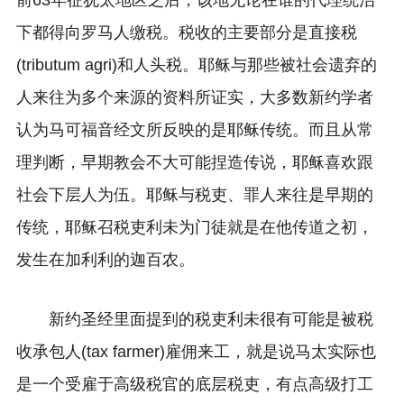
前63年征犹太地区之后，该地无论在谁的代理统治
下都得向罗马人缴税。税收的主要部分是直接税
(tributum agri)和人头税。耶稣与那些被社会遗弃的
人来往为多个来源的资料所证实，大多数新约学者
认为马可福音经文所反映的是耶稣传统。而且从常
理判断，早期教会不大可能捏造传说，耶稣喜欢跟
社会下层人为伍。耶稣与税吏、罪人来往是早期的
传统，耶稣召税吏利未为门徒就是在他传道之初，
发生在加利利的迦百农。
新约圣经里面提到的税吏利未很有可能是被税
收承包人(tax farmer)雇佣来工，就是说马太实际也
是一个受雇于高级税官的底层税吏，有点高级打工