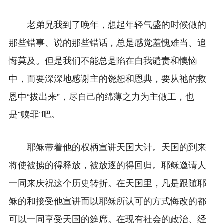
老弟兄我到了晚年，想起年轻气盛的时候做的
那些错事、说的那些错话，总是感觉羞愧难当、追
悔莫及。但是我们不能总是陷在自我谴责和懊恼
中，而要深深地感谢主的饶恕和恩典，要从祂的救
恩中“拔出来”，尽自己的绵薄之力为主做工，也
是“赎罪”吧。
耶稣带着他的权柄宣讲天国大计。天国的到来
将使被掳的得释放，被放逐的得回归。耶稣邀请人
一同来庆祝这个历史转折。在天国里，凡是跟随耶
稣的和接受他宣讲而以耶稣所认可的方式悔改的都
可以一同享受天国的筵席。在现有社会的政治、经