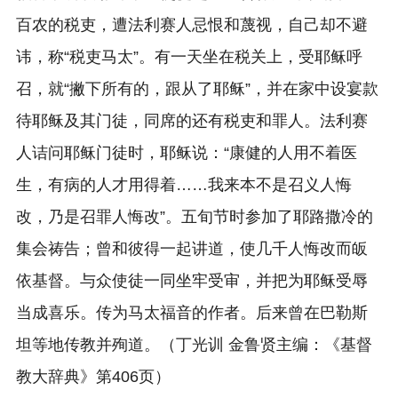
百农的税吏，遭法利赛人忌恨和蔑视，自己却不避
讳，称“税吏马太”。有一天坐在税关上，受耶稣呼
召，就“撇下所有的，跟从了耶稣”，并在家中设宴款
待耶稣及其门徒，同席的还有税吏和罪人。法利赛
人诘问耶稣门徒时，耶稣说：“康健的人用不着医
生，有病的人才用得着……我来本不是召义人悔
改，乃是召罪人悔改”。五旬节时参加了耶路撒冷的
集会祷告；曾和彼得一起讲道，使几千人悔改而皈
依基督。与众使徒一同坐牢受审，并把为耶稣受辱
当成喜乐。传为马太福音的作者。后来曾在巴勒斯
坦等地传教并殉道。（丁光训 金鲁贤主编：《基督
教大辞典》第406页）