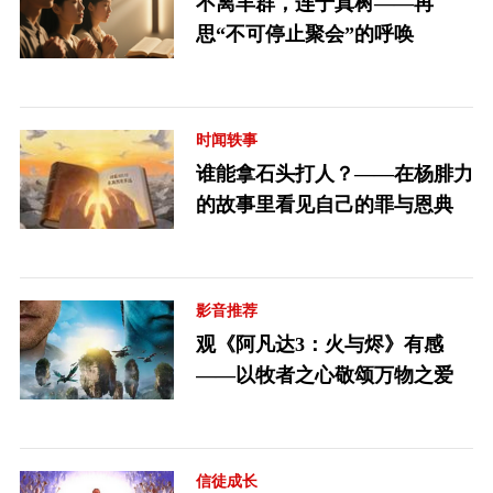
不离羊群，连于真树——再
思“不可停止聚会”的呼唤
时闻轶事
谁能拿石头打人？——在杨腓力
的故事里看见自己的罪与恩典
影音推荐
观《阿凡达3：火与烬》有感
——以牧者之心敬颂万物之爱
信徒成长