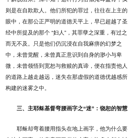
则是在自欺欺人。他们所犯的罪过，往往在上主的
眼中，在那公正严明的道德天平上，早已超越了圣
经中所提及的那个 “妇人”，其罪孽之深重，有过之
而无不及。只是他们仍沉浸在自我麻痹的幻梦之
中，未曾觉醒，未曾真正意识到自身的渺小与卑
微，未曾领悟到宽恕与救赎的真谛，便在指责他人
的道路上越走越远，迷失在那虚假的道德优越感所
构建的迷雾之中。
三、主耶稣基督弯腰画字之“迷”：饶恕的智慧
耶稣却弯着腰用指头在地上画字，他为什么要