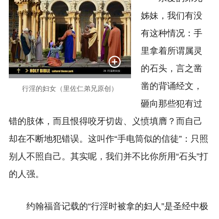
姊妹，我们有没
有这种情况：手
里拿着所谓属灵
的石头，言之凿
凿的背诵经文，
行淫的妇女（里佐仁弟兄原创）
砸向那些犯有过
错的肢体，而且恨得咬牙切齿、义愤填膺？而自己
却在不断地犯错误。这叫作“手电筒似的信徒”：只照
别人不照自己。其实呢，我们并不比你所用“石头”打
的人强。
约翰福音记载的“行淫时被拿的妇人”是圣经中极