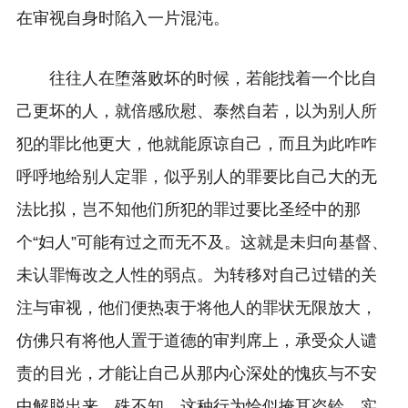
在审视自身时陷入一片混沌。
往往人在堕落败坏的时候，若能找着一个比自
己更坏的人，就倍感欣慰、泰然自若，以为别人所
犯的罪比他更大，他就能原谅自己，而且为此咋咋
呼呼地给别人定罪，似乎别人的罪要比自己大的无
法比拟，岂不知他们所犯的罪过要比圣经中的那
个“妇人”可能有过之而无不及。这就是未归向基督、
未认罪悔改之人性的弱点。为转移对自己过错的关
注与审视，他们便热衷于将他人的罪状无限放大，
仿佛只有将他人置于道德的审判席上，承受众人谴
责的目光，才能让自己从那内心深处的愧疚与不安
中解脱出来。殊不知，这种行为恰似掩耳盗铃，实